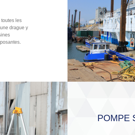
 toutes les
d’une drague y
sines
mposantes.
POMPE 