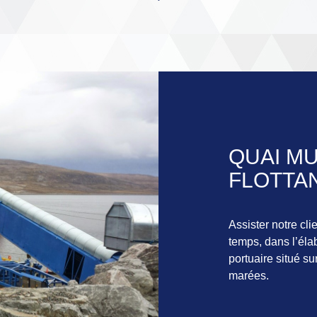
QUAI M
FLOTTA
Assister notre cli
temps, dans l’éla
portuaire situé su
marées.