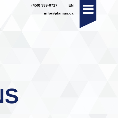
(450) 939-0717
|
EN
info@planius.ca
NS